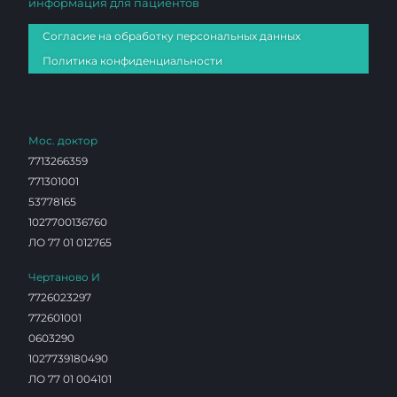
информация для пациентов
Согласие на обработку персональных данных
Политика конфиденциальности
Мос. доктор
7713266359
771301001
53778165
1027700136760
ЛО 77 01 012765
Чертаново И
7726023297
772601001
0603290
1027739180490
ЛО 77 01 004101