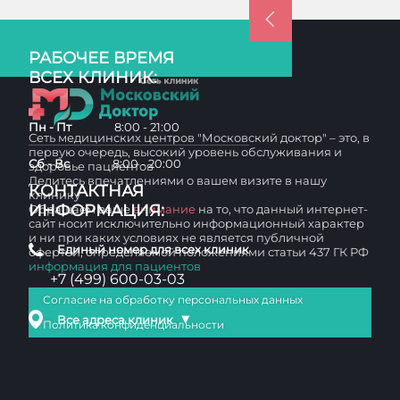
РАБОЧЕЕ ВРЕМЯ
ВСЕХ КЛИНИК:
Пн - Пт
8:00 - 21:00
Сеть медицинских центров "Московский доктор" – это, в
первую очередь, высокий уровень обслуживания и
Сб - Вс
8:00 - 20:00
здоровье пациентов
Делитесь впечатлениями о вашем визите в нашу
КОНТАКТНАЯ
клинику
ИНФОРМАЦИЯ:
Обращаем ваше
внимание
на то, что данный интернет-
сайт носит исключительно информационный характер
и ни при каких условиях не является публичной
Единый номер для всех клиник
офертой, определяемой положениями статьи 437 ГК РФ
информация для пациентов
+7 (499) 600-03-03
Согласие на обработку персональных данных
▼
Все адреса клиник
Политика конфиденциальности