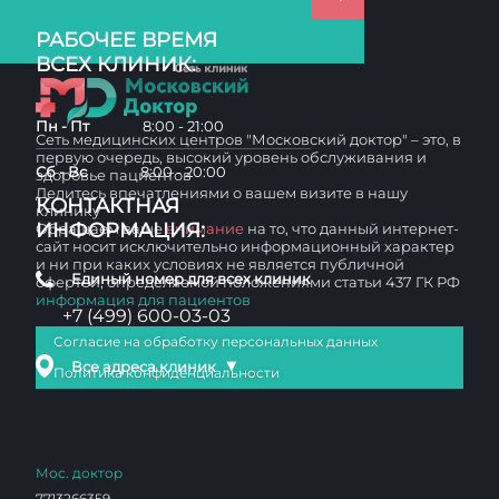
РАБОЧЕЕ ВРЕМЯ
ВСЕХ КЛИНИК:
Пн - Пт
8:00 - 21:00
Сеть медицинских центров "Московский доктор" – это, в
первую очередь, высокий уровень обслуживания и
Сб - Вс
8:00 - 20:00
здоровье пациентов
Делитесь впечатлениями о вашем визите в нашу
КОНТАКТНАЯ
клинику
ИНФОРМАЦИЯ:
Обращаем ваше
внимание
на то, что данный интернет-
сайт носит исключительно информационный характер
и ни при каких условиях не является публичной
Единый номер для всех клиник
офертой, определяемой положениями статьи 437 ГК РФ
информация для пациентов
+7 (499) 600-03-03
Согласие на обработку персональных данных
▼
Все адреса клиник
Политика конфиденциальности
Мос. доктор
7713266359