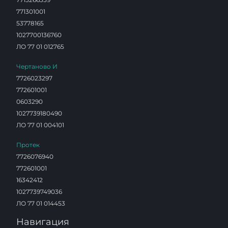
771301001
53778165
1027700136760
ЛО 77 01 012765
Чертаново И
7726023297
772601001
0603290
1027739180490
ЛО 77 01 004101
Протек
7726076940
772601001
16342412
1027739749036
ЛО 77 01 014453
Навигация