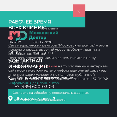
РАБОЧЕЕ ВРЕМЯ
ВСЕХ КЛИНИК:
Пн - Пт
8:00 - 21:00
Сеть медицинских центров "Московский доктор" – это, в
первую очередь, высокий уровень обслуживания и
Сб - Вс
8:00 - 20:00
здоровье пациентов
Делитесь впечатлениями о вашем визите в нашу
КОНТАКТНАЯ
клинику
ИНФОРМАЦИЯ:
Обращаем ваше
внимание
на то, что данный интернет-
сайт носит исключительно информационный характер
и ни при каких условиях не является публичной
Единый номер для всех клиник
офертой, определяемой положениями статьи 437 ГК РФ
информация для пациентов
+7 (499) 600-03-03
Согласие на обработку персональных данных
▼
Все адреса клиник
Политика конфиденциальности