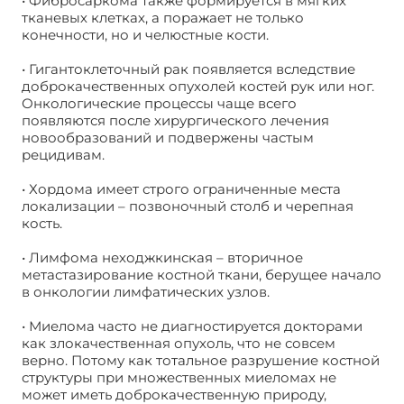
• Фибросаркома также формируется в мягких
тканевых клетках, а поражает не только
конечности, но и челюстные кости.
• Гигантоклеточный рак появляется вследствие
доброкачественных опухолей костей рук или ног.
Онкологические процессы чаще всего
появляются после хирургического лечения
новообразований и подвержены частым
рецидивам.
• Хордома имеет строго ограниченные места
локализации – позвоночный столб и черепная
кость.
• Лимфома неходжкинская – вторичное
метастазирование костной ткани, берущее начало
в онкологии лимфатических узлов.
• Миелома часто не диагностируется докторами
как злокачественная опухоль, что не совсем
верно. Потому как тотальное разрушение костной
структуры при множественных миеломах не
может иметь доброкачественную природу,