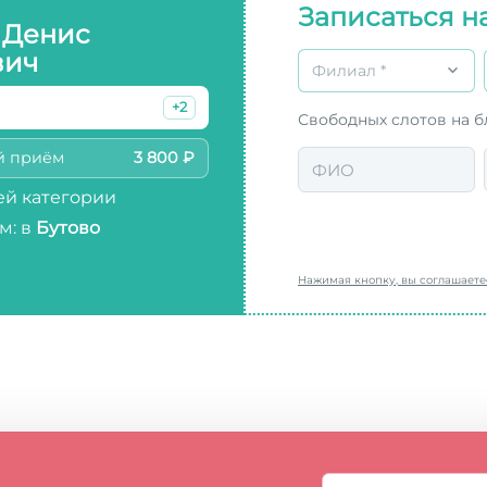
Записаться н
 Денис
вич
Филиал *
+2
Свободных слотов на 
й приём
3 800 ₽
й категории
м: в
Бутово
Нажимая кнопку, вы соглашает