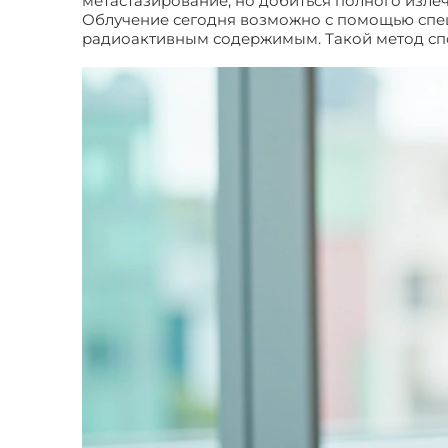
метастазирование, но добиться полного излеч
Облучение сегодня возможно с помощью специ
радиоактивным содержимым. Такой метод спо
метастазами