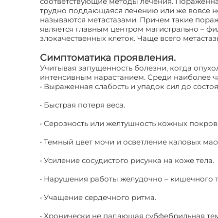
соответствующие методы лечения. Пораженная 
трудно поддающаяся лечению или же вовсе н
называются метастазами. Причем такие пораж
является главным центром магистрально – ф
злокачественных клеток. Чаще всего метастаз
Симптоматика проявления.
Учитывая запущенность болезни, когда опухо
интенсивным нарастанием. Среди наиболее ча
• Выраженная слабость и упадок сил до сост
• Быстрая потеря веса.
• Серозность или желтушность кожных покров
• Темный цвет мочи и осветление каловых мас
• Усиление сосудистого рисунка на коже тела.
• Нарушения работы желудочно – кишечного т
• Учащение сердечного ритма.
• Хронически не падающая субфебрильная тем