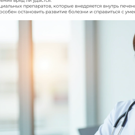
ения вряд ли удастся.
альных препаратов, которые внедряется внутрь печени
собен остановить развитие болезни и справиться с ум