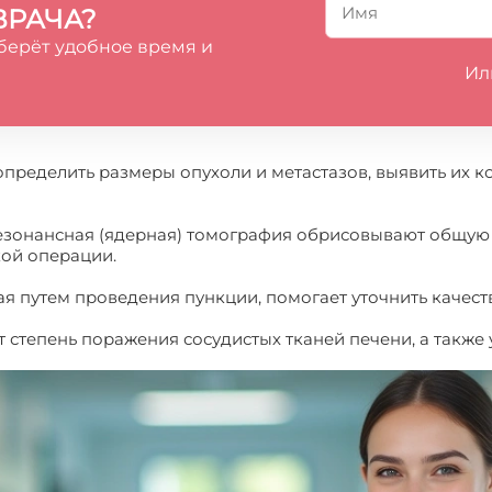
ВРАЧА?
берёт удобное время и
Ил
определить размеры опухоли и метастазов, выявить их к
резонансная (ядерная) томография обрисовывают общую
ой операции.
ая путем проведения пункции, помогает уточнить качес
 степень поражения сосудистых тканей печени, а также