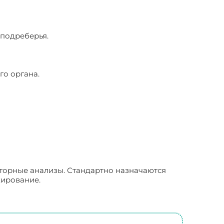
 подреберья.
го органа.
торные анализы. Стандартно назначаются
кирование.