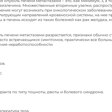
опухоль печени метастазами – это, как минимум, 3, а т
еизлечима. Множественные вторичные узелки, распростр
ения могут возникать при онкологическом заболевании
ильтрующих направлений кровеносной системы, на нее 
ы в печень исходят из таких болезней как рак желудка, 
ль печени метастазами разрастается, признаки обычно 
сто встречающихся симптомов, практически все больны
ояния неработоспособности.
ов.
с.
ракта по типу тошноты, рвоты и болевого синдрома.
пература тела.