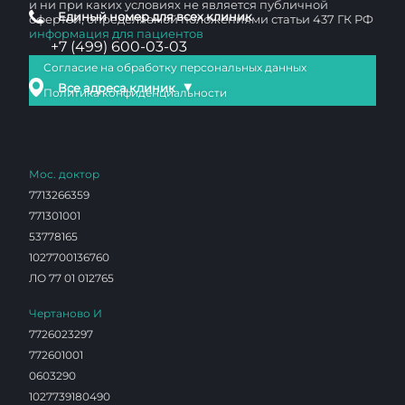
и ни при каких условиях не является публичной
Единый номер для всех клиник
офертой, определяемой положениями статьи 437 ГК РФ
информация для пациентов
+7 (499) 600-03-03
Согласие на обработку персональных данных
▼
Все адреса клиник
Политика конфиденциальности
Мос. доктор
7713266359
771301001
53778165
1027700136760
ЛО 77 01 012765
Чертаново И
7726023297
772601001
0603290
1027739180490