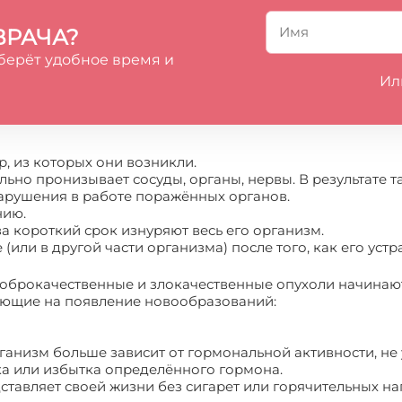
ВРАЧА?
берёт удобное время и
Ил
р, из которых они возникли.
ально пронизывает сосуды, органы, нервы. В результате 
нарушения в работе поражённых органов.
нию.
а короткий срок изнуряют весь его организм.
(или в другой части организма) после того, как его уст
доброкачественные и злокачественные опухоли начинают
яющие на появление новообразований:
ганизм больше зависит от гормональной активности, не 
ка или избытка определённого гормона.
дставляет своей жизни без сигарет или горячительных на