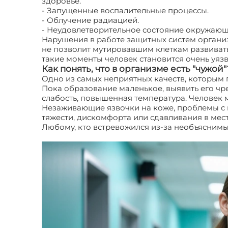
здоровье.
- Запущенные воспалительные процессы.
- Облучение радиацией.
- Неудовлетворительное состояние окружающ
Нарушения в работе защитных систем органи
не позволит мутировавшим клеткам развиват
такие моменты человек становится очень уяз
Как понять, что в организме есть "чужой"
Одно из самых неприятных качеств, которым п
Пока образование маленькое, выявить его чр
слабость, повышенная температура. Человек м
Незаживающие язвочки на коже, проблемы с к
тяжести, дискомфорта или сдавливания в мес
Любому, кто встревожился из-за необъясним
злокачественные опухоли