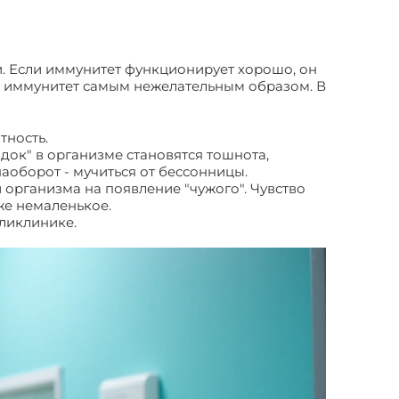
. Если иммунитет функционирует хорошо, он
ь иммунитет самым нежелательным образом. В
тность.
ок" в организме становятся тошнота,
аоборот - мучиться от бессонницы.
организма на появление "чужого". Чувство
же немаленькое.
оликлинике.
Доброкачественные и