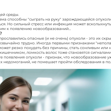
ей среды.
зма способны "сыграть на руку" зарождающейся опухоли
ься. Но сильный стресс или инфекция может всколыхнут
вим к появлению новообразований...
?
рославились опасные (и не очень) опухоли - это их скры
езвычайно трудно. Иногда первыми признаками "неполад
ожет резко похудеть без причины, стать сонливым или н
ишечником, ломкость волос тоже становятся сигналами 
те появления опухоли - признак, что новообразование у
ых недомоганий, не помешает пройти обследования в п