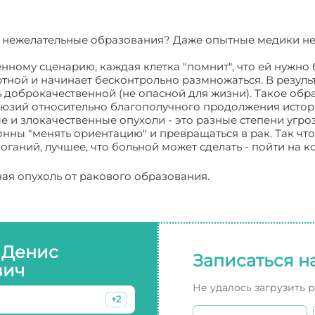
нежелательные образования? Даже опытные медики не в 
енному сценарию, каждая клетка "помнит", что ей нужно
мертной и начинает бесконтрольно размножаться. В резул
 доброкачественной (не опасной для жизни). Такое обр
ллюзий относительно благополучного продолжения истори
 и злокачественные опухоли - это разные степени угроз
ы "менять ориентацию" и превращаться в рак. Так что,
оганий, лучшее, что больной может сделать - пойти на к
ная опухоль от ракового образования.
 Денис
Записаться н
вич
Не удалось загрузить 
+2