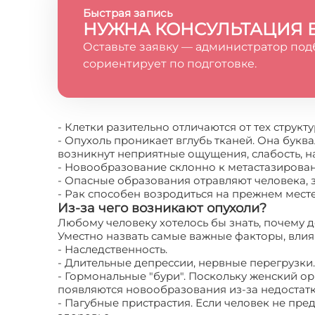
Быстрая запись
НУЖНА КОНСУЛЬТАЦИЯ 
Оставьте заявку — администратор под
сориентирует по подготовке.
- Клетки разительно отличаются от тех структу
- Опухоль проникает вглубь тканей. Она букв
возникнут неприятные ощущения, слабость, 
- Новообразование склонно к метастазирова
- Опасные образования отравляют человека, з
- Рак способен возродиться на прежнем месте 
Из-за чего возникают опухоли?
Любому человеку хотелось бы знать, почему 
Уместно назвать самые важные факторы, вли
- Наследственность.
- Длительные депрессии, нервные перегрузки.
- Гормональные "бури". Поскольку женский ор
появляются новообразования из-за недостат
- Пагубные пристрастия. Если человек не пре