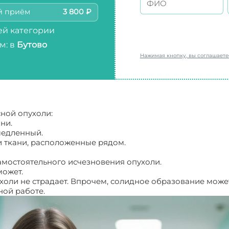
й приём
3 800 ₽
й категории
м: в
Бутово
Нажимая кнопку, вы соглашает
ной опухоли:
ни.
 медленный.
и ткани, расположенные рядом.
самостоятельного исчезновения опухоли.
может.
ухоли не страдает. Впрочем, солидное образование може
ной работе.