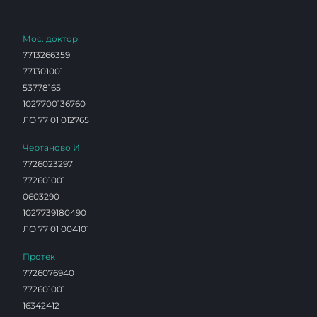
Мос. доктор
7713266359
771301001
53778165
1027700136760
ЛО 77 01 012765
Чертаново И
7726023297
772601001
0603290
1027739180490
ЛО 77 01 004101
Протек
7726076940
772601001
16342412