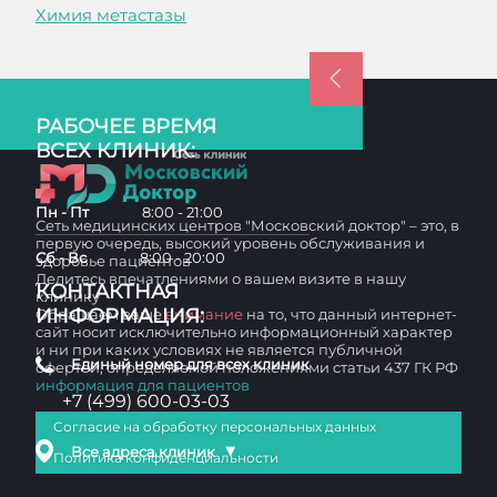
Химия метастазы
РАБОЧЕЕ ВРЕМЯ
ВСЕХ КЛИНИК:
Пн - Пт
8:00 - 21:00
Сеть медицинских центров "Московский доктор" – это, в
первую очередь, высокий уровень обслуживания и
Сб - Вс
8:00 - 20:00
здоровье пациентов
Делитесь впечатлениями о вашем визите в нашу
КОНТАКТНАЯ
клинику
ИНФОРМАЦИЯ:
Обращаем ваше
внимание
на то, что данный интернет-
сайт носит исключительно информационный характер
и ни при каких условиях не является публичной
Единый номер для всех клиник
офертой, определяемой положениями статьи 437 ГК РФ
информация для пациентов
+7 (499) 600-03-03
Согласие на обработку персональных данных
▼
Все адреса клиник
Политика конфиденциальности