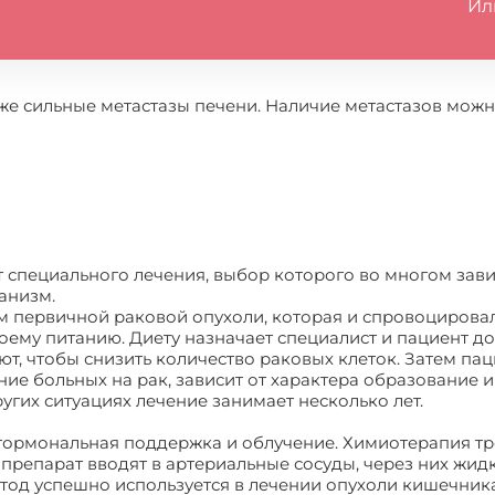
Ил
е сильные метастазы печени. Наличие метастазов можн
 специального лечения, выбор которого во многом зави
ганизм.
 первичной раковой опухоли, которая и спровоцировал
ему питанию. Диету назначает специалист и пациент до
яют, чтобы снизить количество раковых клеток. Затем п
ие больных на рак, зависит от характера образование 
ругих ситуациях лечение занимает несколько лет.
гормональная поддержка и облучение. Химиотерапия тр
препарат вводят в артериальные сосуды, через них жидк
етод успешно используется в лечении опухоли кишечника