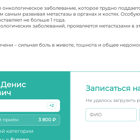
ое онкологическое заболевание, которое трудно поддает
 самым развивая метастазы в органах и костях. Особую
ставляет не больше 1 года.
ологических заболеваний, проявляется метастазами в э
чени – сильная боль в животе, тошнота и общее недомо
 Денис
Записаться н
вич
Не удалось загрузить 
+2
й приём
3 800 ₽
й категории
м: в
Бутово