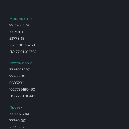
Мос. доктор
7713266359
771301001
53778165
1027700136760
ЛО 77 01 012765
Чертаново И
7726023297
772601001
0603290
1027739180490
ЛО 77 01 004101
Протек
7726076940
772601001
16342412