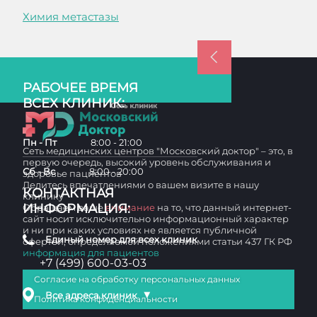
Химия метастазы
РАБОЧЕЕ ВРЕМЯ
ВСЕХ КЛИНИК:
Пн - Пт
8:00 - 21:00
Сеть медицинских центров "Московский доктор" – это, в
первую очередь, высокий уровень обслуживания и
Сб - Вс
8:00 - 20:00
здоровье пациентов
Делитесь впечатлениями о вашем визите в нашу
КОНТАКТНАЯ
клинику
ИНФОРМАЦИЯ:
Обращаем ваше
внимание
на то, что данный интернет-
сайт носит исключительно информационный характер
и ни при каких условиях не является публичной
Единый номер для всех клиник
офертой, определяемой положениями статьи 437 ГК РФ
информация для пациентов
+7 (499) 600-03-03
Согласие на обработку персональных данных
▼
Все адреса клиник
Политика конфиденциальности