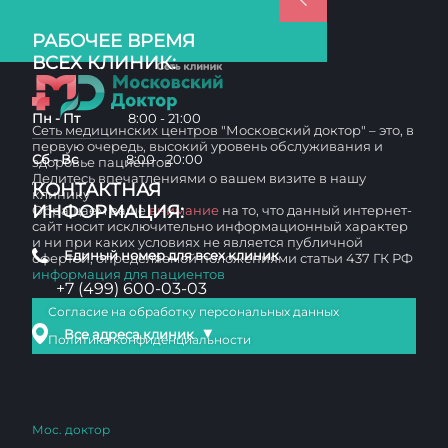
РАБОЧЕЕ ВРЕМЯ
ВСЕХ КЛИНИК:
Пн - Пт
8:00 - 21:00
Сеть медицинских центров "Московский доктор" – это, в
первую очередь, высокий уровень обслуживания и
Сб - Вс
8:00 - 20:00
здоровье пациентов
Делитесь впечатлениями о вашем визите в нашу
КОНТАКТНАЯ
клинику
ИНФОРМАЦИЯ:
Обращаем ваше
внимание
на то, что данный интернет-
сайт носит исключительно информационный характер
и ни при каких условиях не является публичной
Единый номер для всех клиник
офертой, определяемой положениями статьи 437 ГК РФ
информация для пациентов
+7 (499) 600-03-03
Согласие на обработку персональных данных
▼
Все адреса клиник
Политика конфиденциальности
Мос. доктор