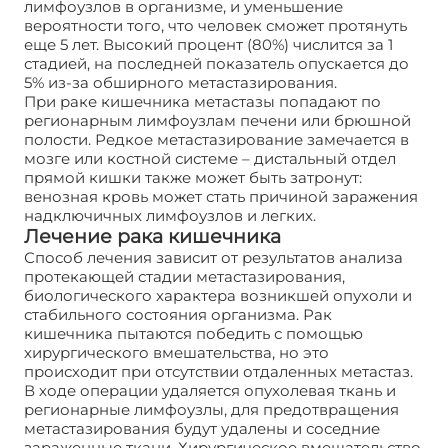
лимфоузлов в организме, и уменьшение
вероятности того, что человек сможет протянуть
еще 5 лет. Высокий процент (80%) числится за 1
стадией, на последней показатель опускается до
5% из-за обширного метастазирования.
При раке кишечника метастазы попадают по
регионарным лимфоузлам печени или брюшной
полости. Редкое метастазирование замечается в
мозге или костной системе – дистальный отдел
прямой кишки также может быть затронут:
венозная кровь может стать причиной заражения
надключичных лимфоузлов и легких.
Лечение рака кишечника
Способ лечения зависит от результатов анализа
протекающей стадии метастазирования,
биологического характера возникшей опухоли и
стабильного состояния организма. Рак
кишечника пытаются победить с помощью
хирургического вмешательства, но это
происходит при отсутствии отдаленных метастаз.
В ходе операции удаляется опухолевая ткань и
регионарные лимфоузлы, для предотвращения
метастазирования будут удалены и соседние
зараженные ткани. Хирургическое вмешательство