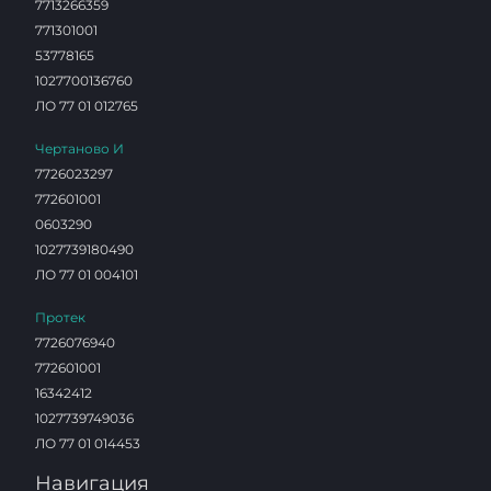
7713266359
771301001
53778165
1027700136760
ЛО 77 01 012765
Чертаново И
7726023297
772601001
0603290
1027739180490
ЛО 77 01 004101
Протек
7726076940
772601001
16342412
1027739749036
ЛО 77 01 014453
Навигация