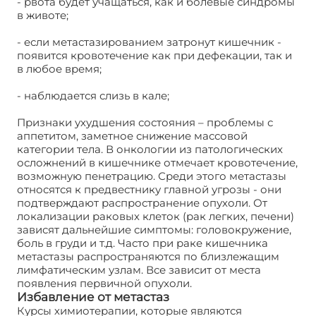
- рвота будет учащаться, как и болевые синдромы
в животе;
- если метастазированием затронут кишечник -
появится кровотечение как при дефекации, так и
в любое время;
- наблюдается слизь в кале;
Признаки ухудшения состояния – проблемы с
аппетитом, заметное снижение массовой
категории тела. В онкологии из патологических
осложнений в кишечнике отмечает кровотечение,
возможную пенетрацию. Среди этого метастазы
относятся к предвестнику главной угрозы - они
подтверждают распространение опухоли. От
локализации раковых клеток (рак легких, печени)
зависят дальнейшие симптомы: головокружение,
боль в груди и т.д. Часто при раке кишечника
метастазы распространяются по близлежащим
лимфатическим узлам. Все зависит от места
появления первичной опухоли.
Избавление от метастаз
Курсы химиотерапии, которые являются